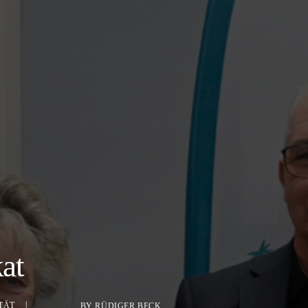
at
TÄT
BY
RÜDIGER BECK