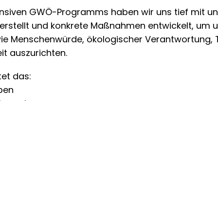
nsiven GWÖ-Programms haben wir uns tief mit uns
rstellt und konkrete Maßnahmen entwickelt, um u
wie Menschenwürde, ökologischer Verantwortung,
it auszurichten.
et das:
ben
übernehmen
nklang mit Gemeinwohl fördern