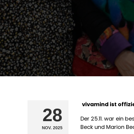
vivamind ist offi
28
Der 25.11. war ein b
Beck und Marion Be
NOV. 2025