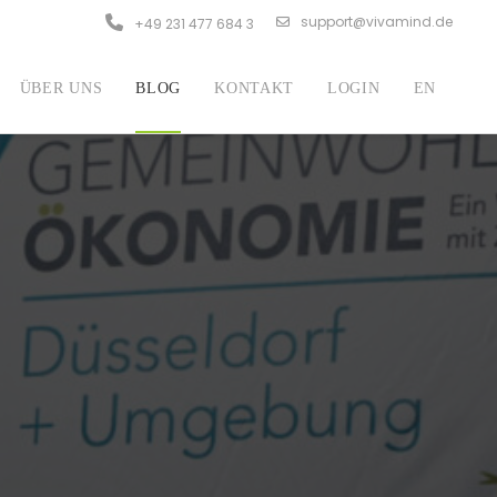
support@vivamind.de
+49 231 477 684 3
ÜBER UNS
BLOG
KONTAKT
LOGIN
EN