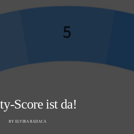
y-Score ist da!
BY
ELVIRA RADACA