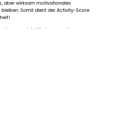
s, aber wirksam motivationales
bleiben. Somit dient der Activity-Score
heit!
nach, was s dein Wert aussagt!
KONTAKT
vivamind – Gesellschaft für