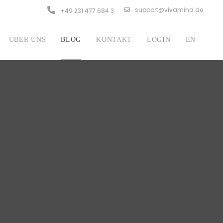
support@vivamind.de
+49 231 477 684 3
ÜBER UNS
BLOG
KONTAKT
LOGIN
EN