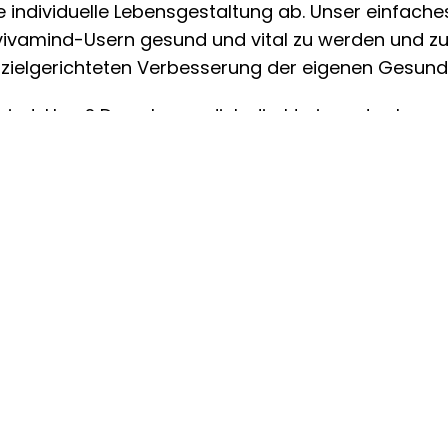
 individuelle Lebensgestaltung ab. Unser einfache
 vivamind-Usern gesund und vital zu werden und zu 
 zielgerichteten Verbesserung der eigenen Gesund
amind-User? Dann logge dich direkt ein und schau 
INFORMATION
Impressum